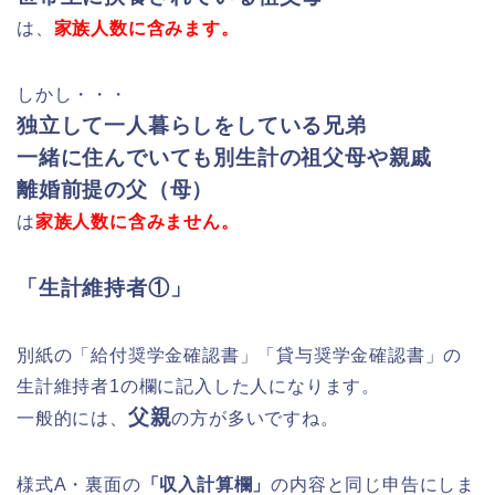
は、
家族人数に含みます。
しかし・・・
独立して一人暮らしをしている兄弟
一緒に住んでいても別生計の祖父母や親戚
離婚前提の父（母）
は
家族人数に含みません。
「生計維持者①」
別紙の「給付奨学金確認書」「貸与奨学金確認書」の
生計維持者1の欄に記入した人になります。
父親
一般的には、
の方が多いですね。
様式A・裏面の
「収入計算欄」
の内容と同じ申告にしま