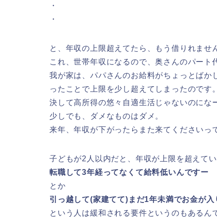
・
・
と、年収の上限超えてたら、もう借りれませ
これ、世帯年収になるので、奥さんのパート
我が家は、パパさんのお給料がちょっとばか
ったことで上限を少し超えてしまったのです
決して高所得の悠々自適生活じゃないのにな
少しでも、ダメなものはダメ。
来年、年収が下がったらまた来てくださいっ
子どもが2人以内だと、年収が上限を超えて
転職して3年経ってなくて給料低いんですー
とか
引っ越して(家建てて)まだ1年未満でお金が
という人は緩和される要件というのもあるん