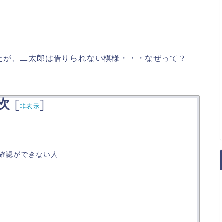
。
たが、二太郎は借りられない模様・・・なぜって？
次
[
]
非表示
確認ができない人
ン